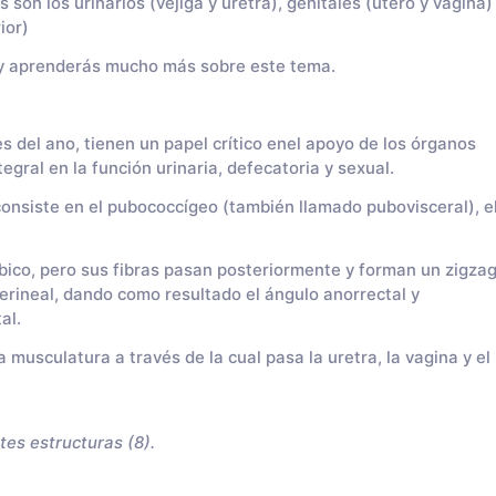
son los urinarios (vejiga y uretra), genitales (útero y vagina)
ior)
o y aprenderás mucho más sobre este tema.
 del ano, tienen un papel crítico en
el apoyo de los órganos
egral en la función urinaria, defecatoria y sexual.
onsiste en el pubococcígeo (también llamado pubovisceral), e
úbico, pero sus fibras pasan posteriormente y forman un zigza
perineal, dando como resultado el ángulo anorrectal y
al.
a musculatura a través de la cual pasa la uretra, la vagina y el
tes estructuras (8).