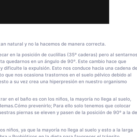
n natural y no la hacemos de manera correcta.
ar en la posición de cuclillas (35º caderas) pero al sentarno
sta quedarnos en un ángulo de 90º. Este cambio hace que
y dificulte la expulsión. Esto nos conduce hacia una cadena d
to que nos ocasiona trastornos en el suelo pélvico debido al
 esto a su vez crea una hiperpresión en nuestro organismo
 en el baño es con los niños, la mayoría no llega al suelo,
blemas.
Cómo prevenirlo; Para ello solo tenemos que colocar
tras piernas se eleven y pasen de la posición de 90º a la d
s niños, ya que la mayoría no llega al suelo y esto a la larga
Fibra y Probióticos en la dieta para favorecer el tránsito