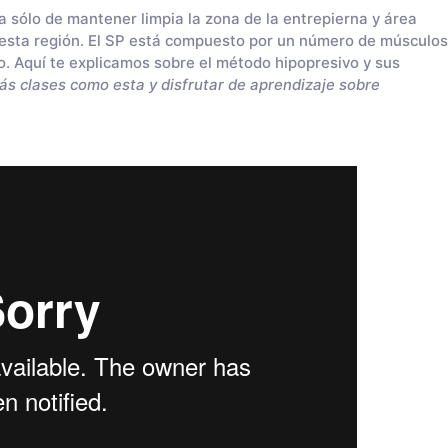
 sólo de mantener limpia la zona de la entrepierna y área
 esta región. El SP está compuesto por un número de músculos
. Aquí te explicamos sobre el método hipopresivo y sus
s clases como esta y disfrutar de aprendizaje sobre