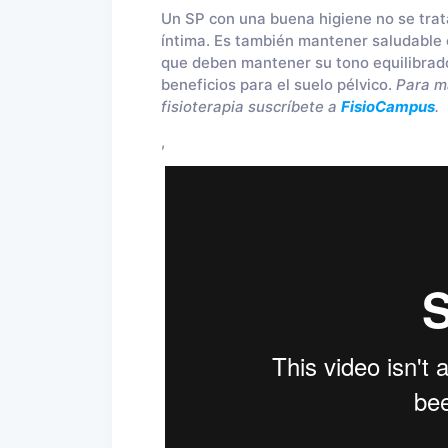
Un SP con una buena higiene no se trata
íntima. Es también mantener saludable
que deben mantener su tono equilibrado
beneficios para el suelo pélvico.
Para má
fisioterapia suscríbete a
FisioCampus
.
,