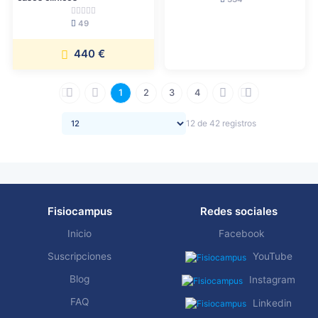
49
440 €
1
2
3
4
12 de 42 registros
Fisiocampus
Redes sociales
Inicio
Facebook
Suscripciones
YouTube
Blog
Instagram
FAQ
Linkedin