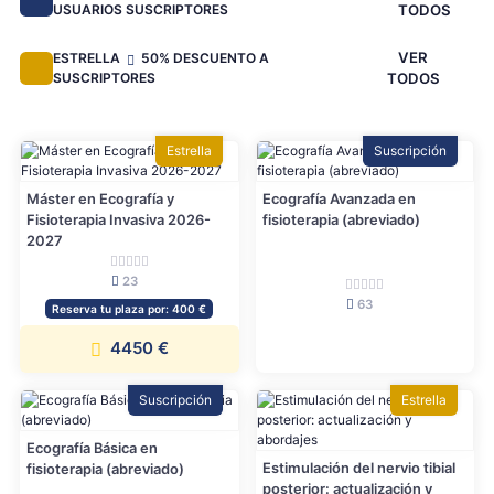
USUARIOS SUSCRIPTORES
TODOS
VER
ESTRELLA
50% DESCUENTO A
SUSCRIPTORES
TODOS
Estrella
Suscripción
Máster en Ecografía y
Ecografía Avanzada en
Fisioterapia Invasiva 2026-
fisioterapia (abreviado)
2027
23
63
Reserva tu plaza por: 400 €
4450 €
Suscripción
Estrella
Ecografía Básica en
Estimulación del nervio tibial
fisioterapia (abreviado)
posterior: actualización y