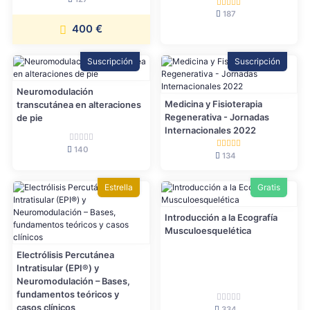
187
400 €
Suscripción
Suscripción
Neuromodulación
Medicina y Fisioterapia
transcutánea en alteraciones
Regenerativa - Jornadas
de pie
Internacionales 2022
140
134
Estrella
Gratis
Introducción a la Ecografía
Musculoesquelética
Electrólisis Percutánea
Intratisular (EPI®) y
Neuromodulación – Bases,
fundamentos teóricos y
casos clínicos
334