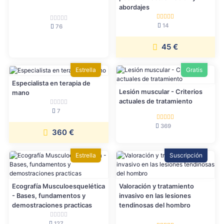
abordajes
14
76
45 €
Estrella
Gratis
Especialista en terapia de
Lesión muscular - Criterios
mano
actuales de tratamiento
7
369
360 €
Estrella
Suscripción
Ecografía Musculoesquelética
Valoración y tratamiento
- Bases, fundamentos y
invasivo en las lesiones
demostraciones practicas
tendinosas del hombro
127