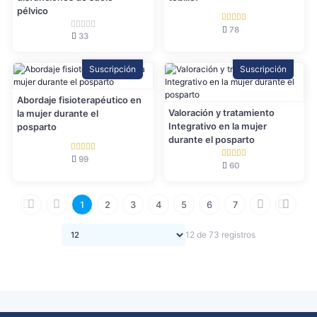
pélvico
78
33
Suscripción
Suscripción
Abordaje fisioterapéutico en
Valoración y tratamiento
la mujer durante el
Integrativo en la mujer
posparto
durante el posparto
99
60
1
2
3
4
5
6
7
12 de 73 registros