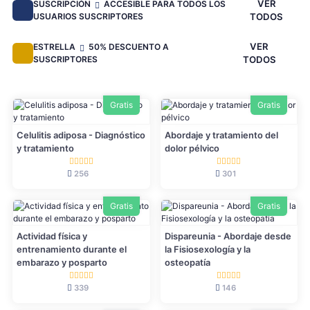
VER
SUSCRIPCIÓN
ACCESIBLE PARA TODOS LOS
USUARIOS SUSCRIPTORES
TODOS
VER
ESTRELLA
50% DESCUENTO A
SUSCRIPTORES
TODOS
Gratis
Gratis
Celulitis adiposa - Diagnóstico
Abordaje y tratamiento del
y tratamiento
dolor pélvico
256
301
Gratis
Gratis
Actividad física y
Dispareunia - Abordaje desde
entrenamiento durante el
la Fisiosexología y la
embarazo y posparto
osteopatía
339
146