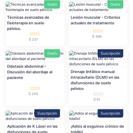
Gratis
Gratis
Técnicas avanzadas de
Lesión muscular - Criterios
fisioterapia en suelo
actuales de tratamiento
pélvico.
368
237
Gratis
Suscripción
Diástasis abdominal –
Drenaje linfático manual
Discusión del abordaje al
intracavitario (DLMI) en las
paciente
disfunciones de suelo
pélvico
240
61
Suscripción
Suscripción
Aplicación de K Láser en las
¡Adiós al esguince crónico de
disfunciones de suelo
tobillo!