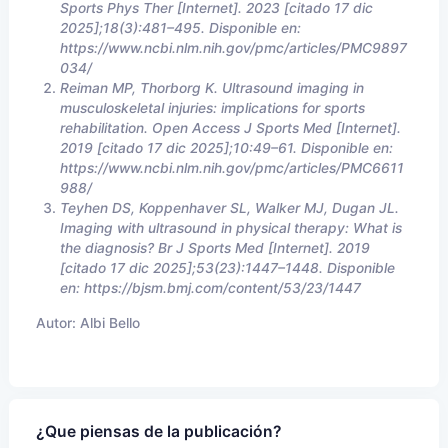
Sports Phys Ther [Internet]. 2023 [citado 17 dic
2025];18(3):481–495. Disponible en:
https://www.ncbi.nlm.nih.gov/pmc/articles/PMC9897
034/
Reiman MP, Thorborg K. Ultrasound imaging in
musculoskeletal injuries: implications for sports
rehabilitation. Open Access J Sports Med [Internet].
2019 [citado 17 dic 2025];10:49–61. Disponible en:
https://www.ncbi.nlm.nih.gov/pmc/articles/PMC6611
988/
Teyhen DS, Koppenhaver SL, Walker MJ, Dugan JL.
Imaging with ultrasound in physical therapy: What is
the diagnosis? Br J Sports Med [Internet]. 2019
[citado 17 dic 2025];53(23):1447–1448. Disponible
en: https://bjsm.bmj.com/content/53/23/1447
Autor:
Albi Bello
¿Que piensas de la publicación?