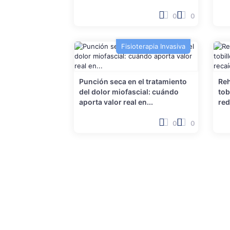
0
0
Fisioterapia Invasiva
Punción seca en el tratamiento
Reh
del dolor miofascial: cuándo
tob
aporta valor real en...
red
0
0