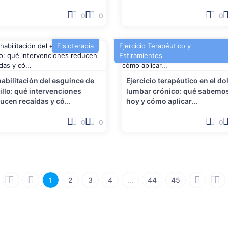
0
0
0
Fisioterapia
Ejercicio Terapéutico y
Estiramientos
abilitación del esguince de
Ejercicio terapéutico en el do
illo: qué intervenciones
lumbar crónico: qué sabemo
ucen recaídas y có...
hoy y cómo aplicar...
0
0
0
1
2
3
4
...
44
45