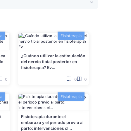
va
Fisioterapia
nea
¿Cuándo utilizar la estimulación
do
del nervio tibial posterior en
fisioterapia? Ev...
0
0
0
ca
Fisioterapia
d
Fisioterapia durante el
embarazo y el periodo previo al
parto: intervenciones cl...