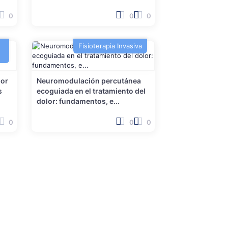
0
0
0
Fisioterapia Invasiva
lor
Neuromodulación percutánea
s
ecoguiada en el tratamiento del
dolor: fundamentos, e...
0
0
0