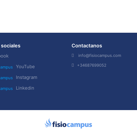
sociales
Contactanos
info@fisiocampus.com
book
+34687699052
YouTube
Instagram
Linkedin