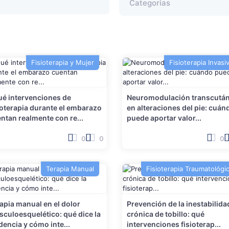
Fisioterapia y Mujer
Fisioterapia Invasi
é intervenciones de
Neuromodulación transcutá
ioterapia durante el embarazo
en alteraciones del pie: cuán
ntan realmente con re...
puede aportar valor...
0
0
0
Terapia Manual
Fisioterapia Traumatológi
apia manual en el dolor
Prevención de la inestabilida
culoesquelético: qué dice la
crónica de tobillo: qué
dencia y cómo inte...
intervenciones fisioterap...