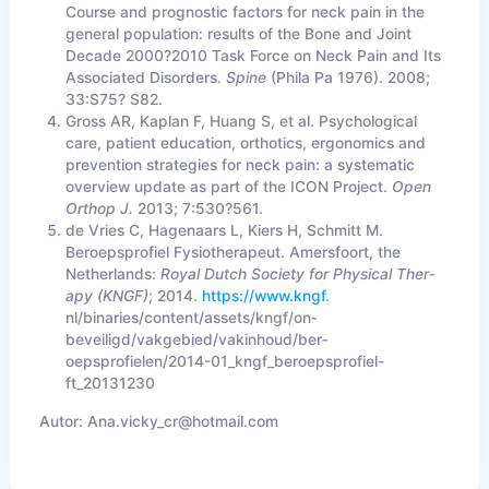
Course and prognostic fac­tors for neck pain in the
general pop­ulation: results of the Bone and Joint
Decade 2000?2010 Task Force on Neck Pain and Its
Associated Disorders.
Spine
(Phila Pa 1976). 2008;
33:S75? S82.
Gross AR, Kaplan F, Huang S, et al. Psychological
care, patient education, orthotics, ergonomics and
prevention strategies for neck pain: a systematic
overview update as part of the ICON Project.
Open
Orthop J.
2013; 7:530?561.
de Vries C, Hagenaars L, Kiers H, Schmitt M.
Beroepsprofiel Fysiother­apeut. Amersfoort, the
Netherlands:
Royal Dutch Society for Physical Ther­
apy (KNGF)
; 2014.
https://www.kngf
.
nl/binaries/content/assets/kngf/on­
beveiligd/vakgebied/vakinhoud/ber­
oepsprofielen/2014-01_kngf_beroep­sprofiel-
ft_20131230
Autor:
Ana.vicky_cr@hotmail.com