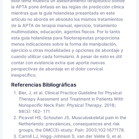
este tema muestra un asesoramiento terapéutico donde
la APTA pone énfasis en las reglas de predicción clínica
mientras que la guía holandesa presentada en este
artículo no aborda en absoluto los mismos tratamientos
de la APTA de terapia manual, ejercicio, tratamiento
multimodales, educación, agentes físicos. Por lo tanto
esta guía holandesa para fisioterapeutas proporciona
menos indicaciones sobre la forma de manipulación,
ejercicio u otras modalidades y opciones de abordaje y
cuando utilizar cada formulario. A pesar de esto es útil
contar con evidencia extra que aporte nuevas
perspectivas de abordaje en el dolor cervical
inespecífico.
Referencias Bibliográficas
Bier, J, et al. Clinical Practice Guideline for Physical
Therapy Asessment and Treatment in Patients With
Nonspecific Neck Pain:
Physical Therapy.
2018;
98(3): 162- 171
Picavet HS, Schouten JS. Musculoskele­tal pain in the
Netherlands: prevalences, consequences and risk
groups, the DM­C(3)-study:
Pain
. 2003;102:167?178.
Carroll LJ, Hogg-Johnson S, van der Vel­de G, et al.