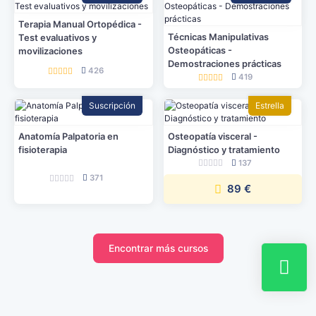
Terapia Manual Ortopédica -
Técnicas Manipulativas
Test evaluativos y
Osteopáticas -
movilizaciones
Demostraciones prácticas
426
419
Suscripción
Estrella
Anatomía Palpatoria en
Osteopatía visceral -
fisioterapia
Diagnóstico y tratamiento
137
371
89 €
Encontrar más cursos