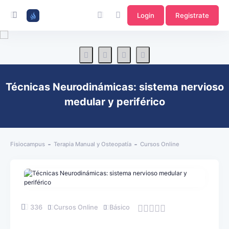
Login
Registrate
Técnicas Neurodinámicas: sistema nervioso
medular y periférico
Fisiocampus
Terapia Manual y Osteopatía
Cursos Online
336
Cursos Online
Básico