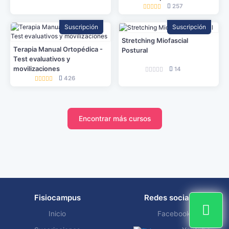
257
Suscripción
Suscripción
Stretching Miofascial
Terapia Manual Ortopédica -
Postural
Test evaluativos y
movilizaciones
14
426
Encontrar más cursos
Fisiocampus
Redes sociales
Inicio
Facebook