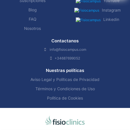
Suscripciones
YouTube
Blog
Instagram
FAQ
Linkedin
Nosotros
Contactanos
info@fisiocampus.com
+34687699052
Nuestras políticas
Aviso Legal y Políticas de Privacidad
Términos y Condiciones de Uso
Política de Cookies