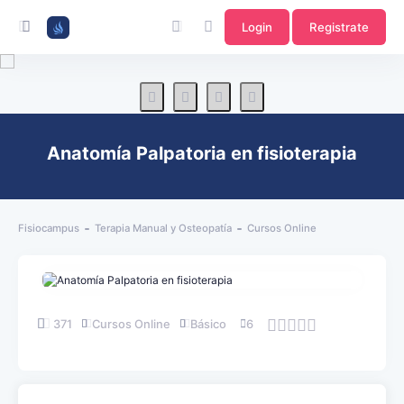
Login
Registrate
Anatomía Palpatoria en fisioterapia
Fisiocampus
Terapia Manual y Osteopatía
Cursos Online
371
Cursos Online
Básico
6