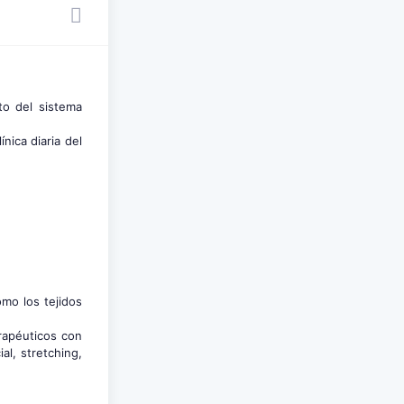
to del sistema
nica diaria del
omo los tejidos
erapéuticos con
al, stretching,