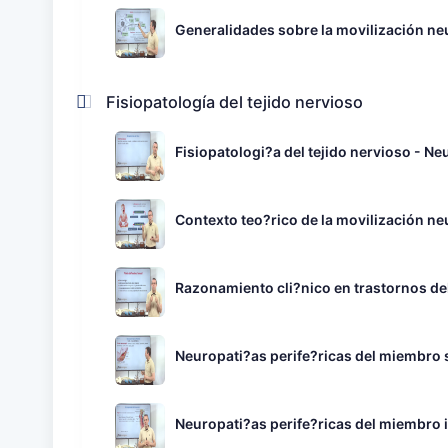
Generalidades sobre la movilización n
Fisiopatología del tejido nervioso
Fisiopatologi?a del tejido nervioso - Ne
Contexto teo?rico de la movilización n
Razonamiento cli?nico en trastornos del
Neuropati?as perife?ricas del miembro s
Neuropati?as perife?ricas del miembro in