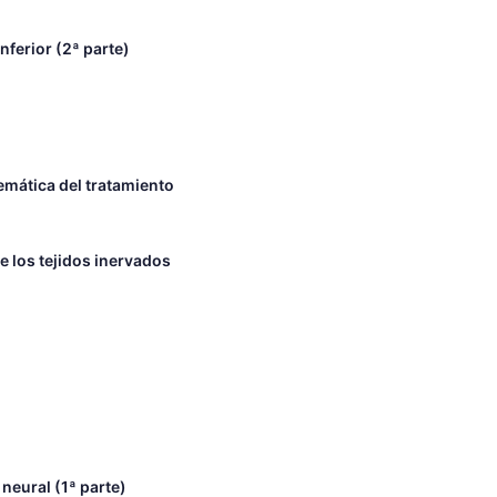
nferior (2ª parte)
emática del tratamiento
 los tejidos inervados
neural (1ª parte)