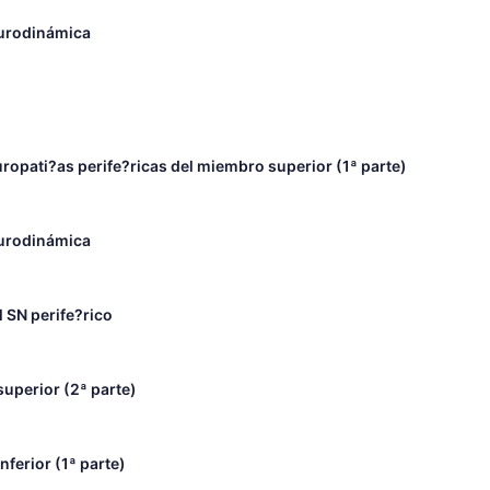
eurodinámica
uropati?as perife?ricas del miembro superior (1ª parte)
eurodinámica
 SN perife?rico
uperior (2ª parte)
ferior (1ª parte)