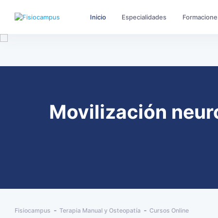
Inicio
Especialidades
Formacione
Movilización neuro
Fisiocampus
Terapia Manual y Osteopatía
Cursos Online