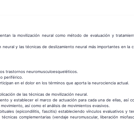
mentan la movilización neural como método de evaluación y tratamien
n neural y las técnicas de deslizamiento neural más importantes en la clí
a los trastornos neuromusculoesqueléticos.
o periférico.
cipan en el dolor en los términos que aporta la neurociencia actual.
licación de las técnicas de movilización neural.
miento y establecer el marco de actuación para cada una de ellas, así c
l movimiento, así como el análisis de movimientos evasivos.
ituales (epicondilitis, fascitis) estableciendo vínculos evaluativos y t
s técnicas complementarias (vendaje neuromuscular, liberación miofasci