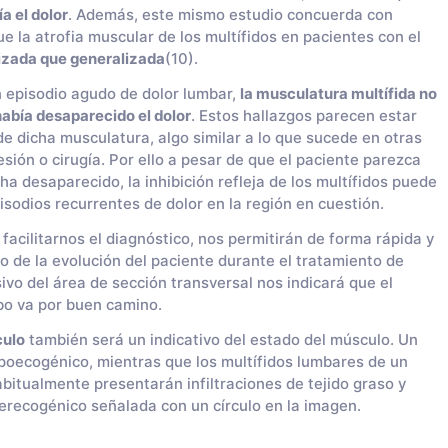
a el dolor
. Además, este mismo estudio concuerda con
 la atrofia muscular de los multífidos en pacientes con el
izada que generalizada
(10).
n episodio agudo de dolor lumbar,
la musculatura multífida no
abía desaparecido el dolor
. Estos hallazgos parecen estar
e dicha musculatura, algo similar a lo que sucede en otras
esión o cirugía. Por ello a pesar de que el paciente parezca
a desaparecido, la inhibición refleja de los multífidos puede
isodios recurrentes de dolor en la región en cuestión.
facilitarnos el diagnóstico, nos permitirán de forma rápida y
to de la evolución del paciente durante el tratamiento de
ivo del área de sección transversal nos indicará que el
bo va por buen camino.
culo
también será un indicativo del estado del músculo. Un
oecogénico, mientras que los multífidos lumbares de un
abitualmente presentarán infiltraciones de tejido graso y
erecogénico señalada con un círculo en la imagen.