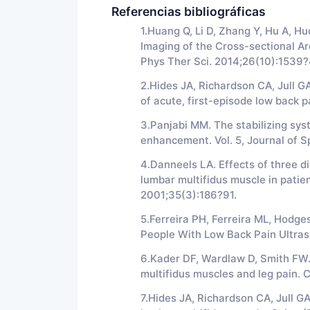
Referencias bibliográficas
1.Huang Q, Li D, Zhang Y, Hu A, H
Imaging of the Cross-sectional Ar
Phys Ther Sci. 2014;26(10):1539?
2.Hides JA, Richardson CA, Jull GA
of acute, first-episode low back pa
3.Panjabi MM. The stabilizing syst
enhancement. Vol. 5, Journal of S
4.Danneels LA. Effects of three di
lumbar multifidus muscle in patien
2001;35(3):186?91.
5.Ferreira PH, Ferreira ML, Hodg
People With Low Back Pain Ultra
6.Kader DF, Wardlaw D, Smith FW.
multifidus muscles and leg pain. 
7.Hides JA, Richardson CA, Jull 