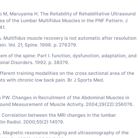
uo M, Maruyama H. The Reliability of Rehabilitative Ultrasound
ea of the Lumbar Multifidus Muscles in the PNF Pattern. J
41.
. Multifidus muscle recovery is not automatic after resolution
in. Vol. 21, Spine. 1996. p. 2763?9.
em of the spine: Part I. function, dysfunction, adaptation, and
pinal Disorders. 1992. p. 383?9.
fferent training modalities on the cross sectional area of the
ts with chronic low back pain. Br J Sports Med.
es PW. Changes in Recruitment of the Abdominal Muscles in
sound Measurement of Muscle Activity. 2004;29(22):2560?6.
 Correlation between the MRI changes in the lumbar
Clin Radiol. 2000;55(2):145?9.
GA. Magnetic resonance imaging and ultrasonography of the