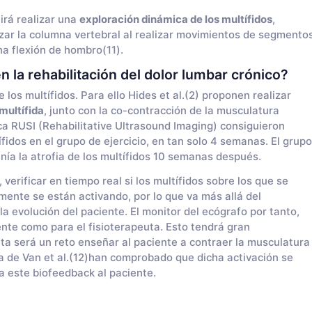
irá realizar una
exploración dinámica de los multífidos
,
izar la columna vertebral al realizar movimientos de segmento
a flexión de hombro(11).
n la rehabilitación del dolor lumbar crónico?
de los multífidos. Para ello Hides et al.(2) proponen realizar
multífida
, junto con la co-contracción de la musculatura
ca RUSI (Rehabilitative Ultrasound Imaging) consiguieron
ífidos en el grupo de ejercicio, en tan solo 4 semanas. El grupo
ía la atrofia de los multífidos 10 semanas después.
erificar en tiempo real si los multífidos sobre los que se
amente se están activando, por lo que va más allá del
 la evolución del paciente. El monitor del ecógrafo por tanto,
ente como para el fisioterapeuta. Esto tendrá gran
uta será un reto enseñar al paciente a contraer la musculatura
la de Van et al.(12)han comprobado que dicha activación se
a este biofeedback al paciente.