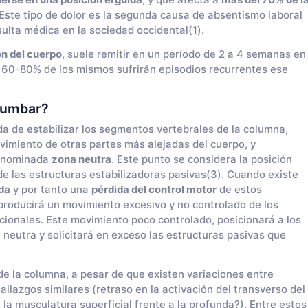
erse en una posición erguida
, y que afecta a
más del 70% de l
Este tipo de dolor es la segunda causa de absentismo laboral
sulta médica en la sociedad occidental(1).
ón del cuerpo
, suele remitir en un período de 2 a 4 semanas en
l 60-80% de los mismos sufrirán episodios recurrentes ese
 lumbar?
a de estabilizar los segmentos vertebrales de la columna,
vimiento de otras partes más alejadas del cuerpo, y
denominada
zona neutra
. Este punto se considera la posición
e las estructuras estabilizadoras pasivas(3). Cuando existe
da
y por tanto una
pérdida del control motor
de estos
producirá un movimiento excesivo y no controlado de los
cionales. Este movimiento poco controlado, posicionará a los
neutra y solicitará en exceso las estructuras pasivas que
de la columna, a pesar de que existen variaciones entre
llazgos similares (retraso en la activación del transverso del
la musculatura superficial frente a la profunda?). Entre estos