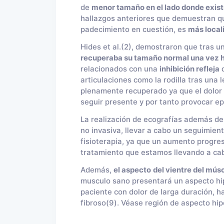
de
menor tamaño en el lado donde existí
hallazgos anteriores que demuestran que
padecimiento en cuestión, es
más local
Hides et al.(2), demostraron que tras u
recuperaba su tamaño normal una vez h
relacionados con una
inhibición refleja
d
articulaciones como la rodilla tras una l
plenamente recuperado ya que el dolor h
seguir presente y por tanto provocar ep
La realización de ecografías además de 
no invasiva, llevar a cabo un seguimien
fisioterapia, ya que un aumento progres
tratamiento que estamos llevando a ca
Además,
el aspecto
del vientre del mús
musculo sano presentará un aspecto hip
paciente con dolor de larga duración, h
fibroso(9). Véase región de aspecto hip