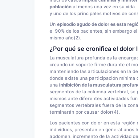
muchos casos
impide caminar y manten
población
al menos una vez en su vida. 
y uno de los principales motivos de con
Un
episodio agudo de dolor es esta regi
el 90% de los pacientes, sin embargo e
mismo año(2).
¿Por qué se cronifica el dolor
La musculatura profunda es la encargad
creando un soporte firme durante el mo
manteniendo las articulaciones en la 
donde existe una participación mínima d
una
inhibición de la musculatura profun
segmentos de la columna vertebral, se 
mismos ante diferentes actividades fun
segmentos vertebrales fuera de la zona 
terminarán por causar dolor(4).
Los pacientes con dolor en esta región 
individuos, presentan en general unos ha
abdomen, incremento de la actividad de 