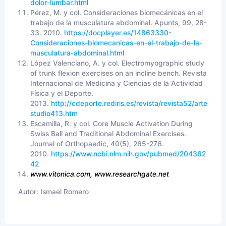
dolor-lumbar.html
Pérez, M. y col. Consideraciones biomecánicas en el
trabajo de la musculatura abdominal. Apunts, 99, 28-
33. 2010.
https://docplayer.es/14863330-
Consideraciones-biomecanicas-en-el-trabajo-de-la-
musculatura-abdominal.html
López Valenciano, A. y col. Electromyographic study
of trunk flexion exercises on an incline bench. Revista
Internacional de Medicina y Ciencias de la Actividad
Física y el Deporte.
2013.
http://cdeporte.rediris.es/revista/revista52/arte
studio413.htm
Escamilla, R. y col. Core Muscle Activation During
Swiss Ball and Traditional Abdominal Exercises.
Journal of Orthopaedic, 40(5), 265-276.
2010.
https://www.ncbi.nlm.nih.gov/pubmed/204362
42
www.vitonica.com, www.researchgate.net
Autor:
Ismael Romero