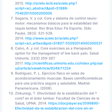
2015.
http://scielo.isciii.es/scielo.php?
script=sci_abstract&pid=S1888-
75462015000200006
Segarra, V. y col. Core y sistema de control neuro-
motor: mecanismos básicos para la estabilidad del
raquis lumbar. Rev Bras Educ Fís Esporte, (São
Paulo). 28(3). 521-529.
2014.
http://www.scielo.br/scielo.php?
script=sci_arttext&pid=S1807-55092014000300521
Calvo, A. y col. Core exercises as a therapeutic
option for the management of low back pain. Salud
Uninorte. 33(2) 259-267.
2017.
http://rcientificas.uninorte.edu.co/index.php/sal
ud/article/viewArticle/9249/11234
Rodríguez, P. L. Ejercicio físico en salas de
acondicionamiento muscular. Bases científicomédicas
para una práctica segura y saludable. Madrid:
Panamericana. (2008).
Zinkunegi, T. Efectividad de la estabilización del ?
core? en el dolor lumbar. Facultad de Ciencias de la
Salud, UPNA. 2014.
https://docplayer.es/3599890-
Efectividad-de-la-estabilizacion-del-core-en-el-