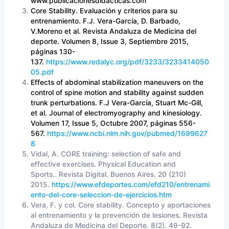
www.publicacionesdidacticas.com
Core Stability. Evaluación y criterios para su
entrenamiento. F.J. Vera-García, D. Barbado,
V.Moreno et al. Revista Andaluza de Medicina del
deporte. Volumen 8, Issue 3, Septiembre 2015,
páginas 130-
137.
https://www.redalyc.org/pdf/3233/3233414050
05.pdf
Effects of abdominal stabilization maneuvers on the
control of spine motion and stability against sudden
trunk perturbations. F.J Vera-García, Stuart Mc-Gill,
et al. Journal of electromyography and kinesiology.
Volumen 17, Issue 5, Octubre 2007, páginas 556-
567.
https://www.ncbi.nlm.nih.gov/pubmed/1699627
8
Vidal, A. CORE training: selection of safe and
effective exercises. Physical Education and
Sports.. Revista Digital. Buenos Aires. 20 (210)
2015.
https://www.efdeportes.com/efd210/entrenami
ento-del-core-seleccion-de-ejercicios.htm
Vera, F. y col. Core stability. Concepto y aportaciones
al entrenamiento y la prevención de lesiones. Revista
Andaluza de Medicina del Deporte. 8(2). 49-92.