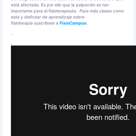
está afectada. Es por ello que la palpación es tan
importante para el fisioterapeuta.
Para más clases como
esta y disfrutar de aprendizaje sobre
fisioterapia suscríbete a
FisioCampus
.
,
,