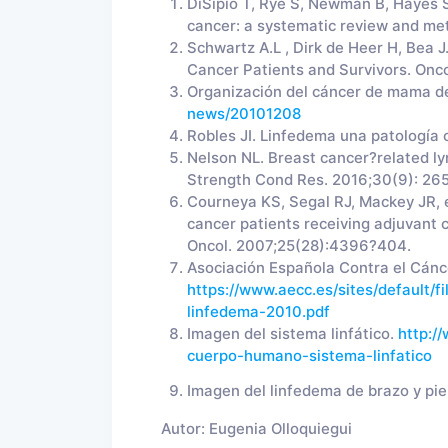
DiSipio T, Rye S, Newman B, Hayes S
cancer: a systematic review and me
Schwartz A.L , Dirk de Heer H, Bea J
Cancer Patients and Survivors. Onco
Organización del cáncer de mama d
news/20101208
Robles JI. Linfedema una patología o
Nelson NL. Breast cancer?related l
Strength Cond Res. 2016;30(9): 26
Courneya KS, Segal RJ, Mackey JR, et
cancer patients receiving adjuvant c
Oncol. 2007;25(28):4396?404.
Asociación Española Contra el Cánce
https://www.aecc.es/sites/default/f
linfedema-2010.pdf
Imagen del sistema linfático.
http:/
cuerpo-humano-sistema-linfatico
Imagen del linfedema de brazo y pi
Autor:
Eugenia Olloquiegui