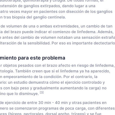
adioterapia, quimioterapia y cirugía. De todas formas, el
extensión de ganglios extirpados, dando lugar a una
uatro veces mayor en pacientes con disección de los ganglios
n tras biopsia del ganglio centinela.
s de volumen de una o ambas extremidades, un cambio de tan
ia del brazo puede indicar el comienzo de linfedema. Además,
ue antes del cambio de volumen notaban una sensación extrañ
teración de la sensibilidad. Por eso es importante dectectarlo
tamiento para este problema
r objetos pesados con el brazo afecto en riesgo de linfedema,
tología. También creen que si el linfedema ya ha aparecido,
n empeoramiento de la condición. Por el contrario, la
rario: un estudio demuestra cómo el ejercicio controlado y
ios con bajo peso y gradualmente aumentando la carga) no
[3]
sino que lo disminuye.
e ejercicio de entre 30 min - 40 min y otras pacientes en
Primero se comenzaron programas de poca carga, con diferentes
res (bíceps, pectorales, dorsal ancho, tríceps) y se fue