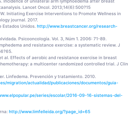
. Incidence of unilateral arm lymphoedema after breast
taanalysis. Lancet Oncol. 2013;14(6):500?15
.W. Initiating Exercise Interventions to Promote Wellness in
logy journal. 2017.
e Estados Unidos.
http://www.breastcancer.org/research-
lvidada. Psicooncología. Vol. 3, Núm 1. 2006: 71-89.
ymphedema and resistance exercise: a systematic review. J
56?65.
 al. Effects of aerobic and resistance exercise in breast
hemotherapy: a multicenter randomized controlled trial. J Clin
r. Linfedema. Prevención y tratamiento. 2010.
iles/migration/actualidad/publicaciones/documentos/guia-
/www.elpopular.pe/series/escolar/2016-09-16-sistemas-del-
erna:
http://www.limfelleida.org/?page_id=65