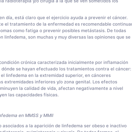
 radioterapia y/o cirugía a la que se ven sometidos los
en día, está claro que el ejercicio ayuda a prevenir el cáncer.
e el tratamiento de la enfermedad es recomendable continua
íntomas como fatiga o prevenir posibles metástasis. De todas
con linfedema, son muchas y muy diversas las opiniones que se
condición crónica caracterizada inicialmente por inflamación
 dónde se hayan efectuado los tratamientos contra el cáncer:
el linfedema en la extremidad superior, en cánceres
as extremidades inferiores y/o zona genital. Los efectos
minuyen la calidad de vida, afectan negativamente a nivel
yen las capacidades físicas.
nfedema en MMSS y MMII
 asociados a la aparición de linfedema ser obeso e inactivo