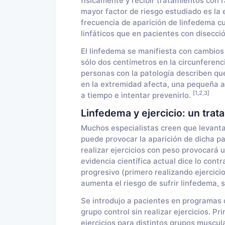
físicamente y recibir tratamientos con r
mayor factor de riesgo estudiado es la 
frecuencia de aparición de linfedema c
linfáticos que en pacientes con disecció
El linfedema se manifiesta con cambio
sólo dos centímetros en la circunferenc
personas con la patología describen q
en la extremidad afecta, una pequeña al
[1,2,3]
a tiempo e intentar prevenirlo.
Linfedema y ejercicio: un tra
Muchos especialistas creen que levanta
puede provocar la aparición de dicha pa
realizar ejercicios con peso provocará u
evidencia científica actual dice lo cont
progresivo (primero realizando ejercic
aumenta el riesgo de sufrir linfedema, 
Se introdujo a pacientes en programas d
grupo control sin realizar ejercicios. 
ejercicios para distintos grupos muscula