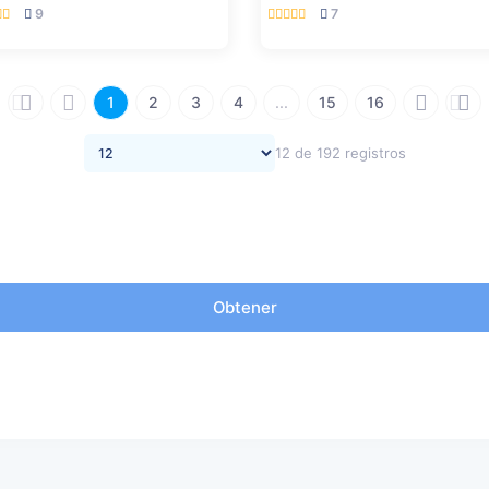
9
7
1
2
3
4
...
15
16
12 de 192 registros
Obtener