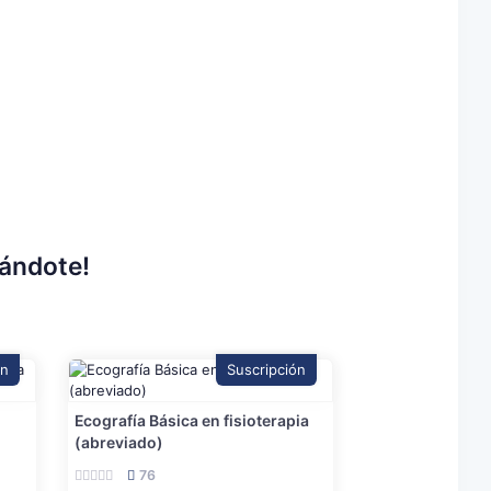
rándote!
ón
Suscripción
Ecografía Básica en fisioterapia
(abreviado)
76