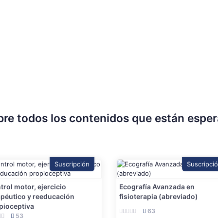
re todos los contenidos que están espe
Suscripción
Suscripci
trol motor, ejercicio
Ecografía Avanzada en
apéutico y reeducación
fisioterapia (abreviado)
pioceptiva
63
53