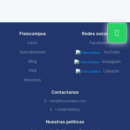
Fisiocampus
Redes sociales
Inicio
Facebook
Suscripciones
YouTube
Blog
Instagram
FAQ
Linkedin
Nosotros
Contactanos
info@fisiocampus.com
+34687699052
Nuestras políticas