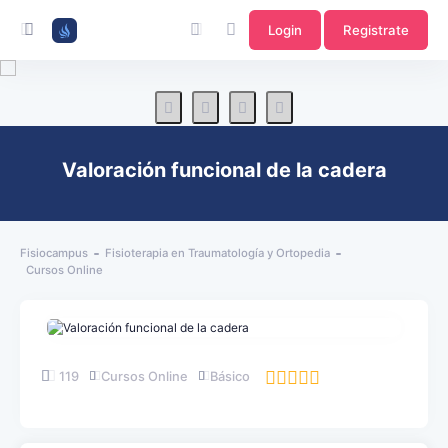
Login
Registrate
Valoración funcional de la cadera
Fisiocampus
Fisioterapia en Traumatología y Ortopedia
Cursos Online
119
Cursos Online
Básico