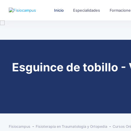
Inicio
Especialidades
Formacione
Esguince de tobillo -
Fisiocampus
Fisioterapia en Traumatología y Ortopedia
Cursos Onl