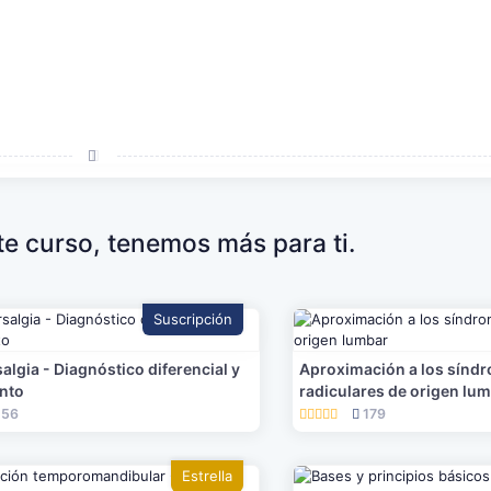
ste curso, tenemos más para ti.
Suscripción
algia - Diagnóstico diferencial y
Aproximación a los sínd
ento
radiculares de origen lu
56
179
Estrella