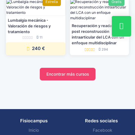
Estrella
Gratis
Lumbalgia mecánica -
Recuperación y readaptación
Valoración de riesgos y
post reconstrucción
tratamiento
intraarticular del LCA con un
11
enfoque multidisciplinar
240 €
294
Encontrar más cursos
Fisiocampus
Redes sociales
Inicio
Facebook