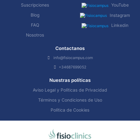
Suscripciones
YouTube
Blog
Instagram
FAQ
Linkedin
Nosotros
Contactanos
info@fisiocampus.com
+34687699052
Nuestras políticas
Aviso Legal y Políticas de Privacidad
Términos y Condiciones de Uso
Política de Cookies