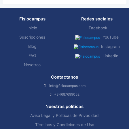
Fisiocampus
Redes sociales
Inicio
Facebook
Suscripciones
YouTube
Blog
Instagram
FAQ
Linkedin
Nosotros
Contactanos
info@fisiocampus.com
+34687699052
Nuestras políticas
Aviso Legal y Políticas de Privacidad
Términos y Condiciones de Uso