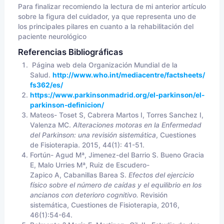
Para finalizar recomiendo la lectura de mi anterior artículo
sobre la figura del cuidador, ya que representa uno de
los principales pilares en cuanto a la rehabilitación del
paciente neurológico
Referencias Bibliográficas
Página web dela Organización Mundial de la
Salud.
http://www.who.int/mediacentre/factsheets/
fs362/es/
https://www.parkinsonmadrid.org/el-parkinson/el-
parkinson-definicion/
Mateos- Toset S, Cabrera Martos I, Torres Sanchez I,
Valenza MC.
Alteraciones motoras en la Enfermedad
del Parkinson: una revisión sistemática
, Cuestiones
de Fisioterapia. 2015, 44(1): 41-51.
Fortún- Agud Mª, Jimenez-del Barrio S. Bueno Gracia
E, Malo Urries Mª, Ruiz de Escudero-
Zapico A, Cabanillas Barea S.
Efectos del ejercicio
físico sobre el número de caídas y el equilibrio en los
ancianos con deterioro cognitivo.
Revisión
sistemática, Cuestiones de Fisioterapia, 2016,
46(1):54-64.