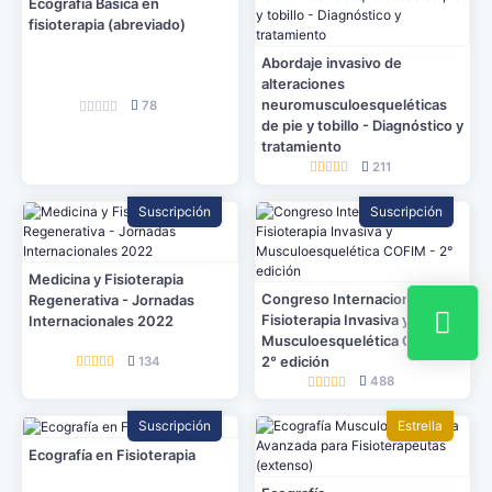
Ecografía Básica en
fisioterapia (abreviado)
Abordaje invasivo de
alteraciones
neuromusculoesqueléticas
78
de pie y tobillo - Diagnóstico y
tratamiento
211
Suscripción
Suscripción
Medicina y Fisioterapia
Congreso Internacional de
Regenerativa - Jornadas
Fisioterapia Invasiva y
Internacionales 2022
Musculoesquelética COFIM -
2° edición
134
488
Suscripción
Estrella
Ecografía en Fisioterapia