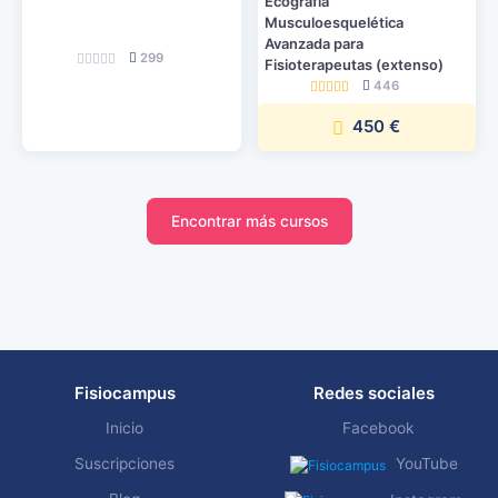
Ecografía
Musculoesquelética
Avanzada para
299
Fisioterapeutas (extenso)
446
450 €
Encontrar más cursos
Fisiocampus
Redes sociales
Inicio
Facebook
Suscripciones
YouTube