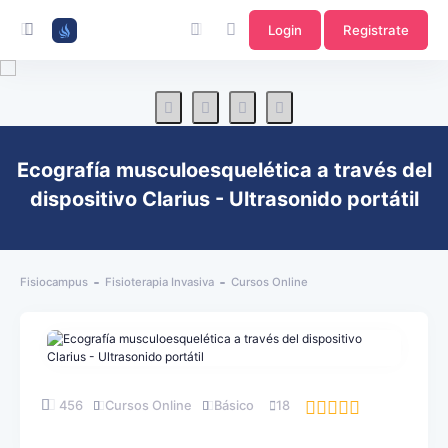
Login
Registrate
Ecografía musculoesquelética a través del
dispositivo Clarius - Ultrasonido portátil
Fisiocampus
Fisioterapia Invasiva
Cursos Online
456
Cursos Online
Básico
18