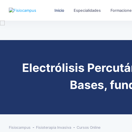
Inicio
Especialidades
Formacione
Electrólisis Percut
Bases, fun
Fisiocampus
Fisioterapia Invasiva
Cursos Online