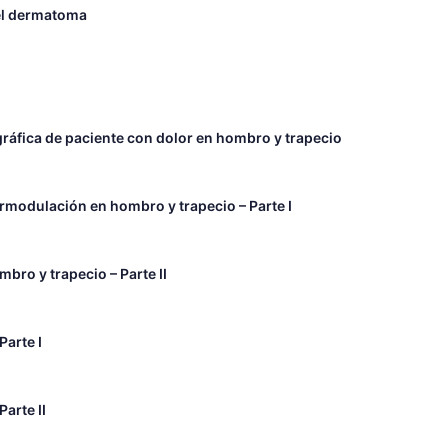
 el dermatoma
gráfica de paciente con dolor en hombro y trapecio
rmodulación en hombro y trapecio – Parte I
bro y trapecio – Parte II
Parte I
arte II