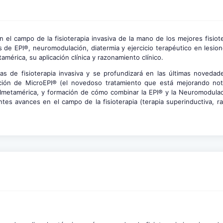
 el campo de la fisioterapia invasiva de la mano de los mejores fisio
 de EPI®, neuromodulación, diatermia y ejercicio terapéutico en lesio
mérica, su aplicación clínica y razonamiento clínico.
s de fisioterapia invasiva y se profundizará en las últimas novedad
cación de MicroEPI® (el novedoso tratamiento que está mejorando no
EPImetamérica, y formación de cómo combinar la EPI® y la Neuromodulac
es avances en el campo de la fisioterapia (terapia superinductiva, ra