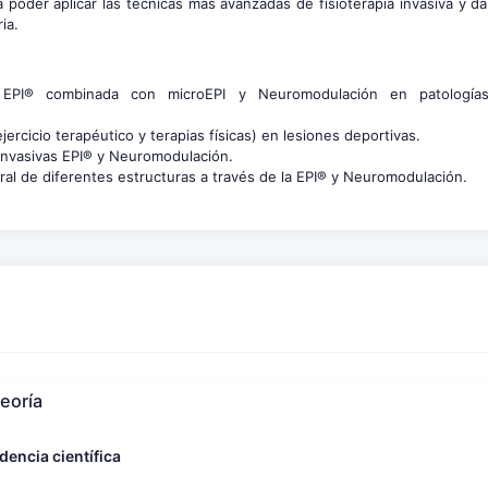
poder aplicar las técnicas más avanzadas de fisioterapia invasiva y da
ia.
EPI® combinada con microEPI y Neuromodulación en patologías
ercicio terapéutico y terapias físicas) en lesiones deportivas.
 invasivas EPI® y Neuromodulación.
ral de diferentes estructuras a través de la EPI® y Neuromodulación.
Teoría
dencia científica