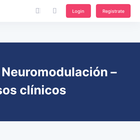
Login
Registrate
 y Neuromodulación –
os clínicos