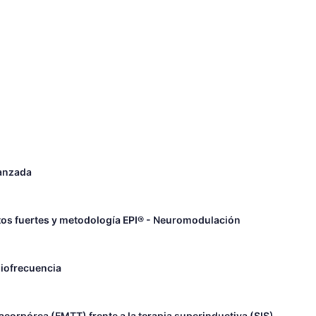
vanzada
untos fuertes y metodología EPI® - Neuromodulación
diofrecuencia
corpórea (EMTT) frente a la terapia superinductiva (SIS)