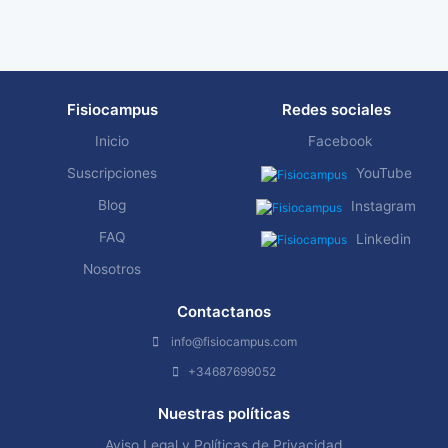
Fisiocampus
Redes sociales
Inicio
Facebook
Suscripciones
YouTube
Blog
Instagram
FAQ
Linkedin
Nosotros
Contactanos
info@fisiocampus.com
+34687699052
Nuestras políticas
Aviso Legal y Políticas de Privacidad