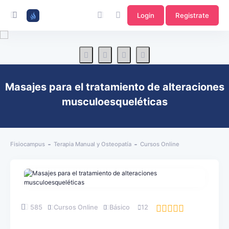
Login
Registrate
Masajes para el tratamiento de alteraciones
musculoesqueléticas
Fisiocampus
Terapia Manual y Osteopatía
Cursos Online
585
Cursos Online
Básico
12