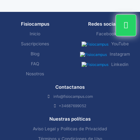
Fisiocampus
Redes sociales
Inicio
Facebook
Suscripciones
YouTube
Blog
Instagram
FAQ
Linkedin
Nosotros
Contactanos
info@fisiocampus.com
+34687699052
Nuestras políticas
Aviso Legal y Políticas de Privacidad
Términos y Condiciones de Uso