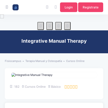
Login
Registrate
Integrative Manual Therapy
Fisiocampus
Terapia Manual y Osteopatía
Cursos Online
182
Cursos Online
Básico