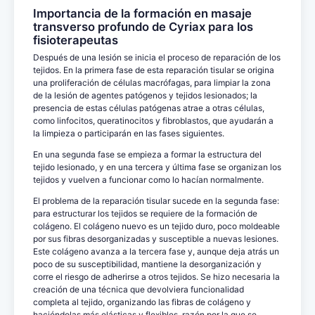
Importancia de la formación en masaje
transverso profundo de Cyriax para los
fisioterapeutas
Después de una lesión se inicia el proceso de reparación de los
tejidos. En la primera fase de esta reparación tisular se origina
una proliferación de células macrófagas, para limpiar la zona
de la lesión de agentes patógenos y tejidos lesionados; la
presencia de estas células patógenas atrae a otras células,
como linfocitos, queratinocitos y fibroblastos, que ayudarán a
la limpieza o participarán en las fases siguientes.
En una segunda fase se empieza a formar la estructura del
tejido lesionado, y en una tercera y última fase se organizan los
tejidos y vuelven a funcionar como lo hacían normalmente.
El problema de la reparación tisular sucede en la segunda fase:
para estructurar los tejidos se requiere de la formación de
colágeno. El colágeno nuevo es un tejido duro, poco moldeable
por sus fibras desorganizadas y susceptible a nuevas lesiones.
Este colágeno avanza a la tercera fase y, aunque deja atrás un
poco de su susceptibilidad, mantiene la desorganización y
corre el riesgo de adherirse a otros tejidos. Se hizo necesaria la
creación de una técnica que devolviera funcionalidad
completa al tejido, organizando las fibras de colágeno y
haciéndolas más elásticas y flexibles, razón por la que se