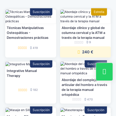
Suscripción
Estrella
Técnicas Manipulativas
Abordaje clínico y global de
Osteopáticas -
columna cervical y la ATM a
Demostraciones prácticas
través de la terapia manual
9
419
240 €
Suscripción
Suscripción
Integrative Manual
Therapy
Abordaje del complejo
articular del hombro a través
de la terapia manual
182
ortopédica
470
Suscripción
Suscripción