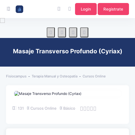
Login
Registrate
Masaje Transverso Profundo (Cyriax)
Fisiocampus
Terapia Manual y Osteopatía
Cursos Online
131
Cursos Online
Básico