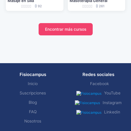
Masaje en Silla
Masoterapia General
92
261
Encontrar más cursos
Fisiocampus
Redes sociales
Inicio
Facebook
Suscripciones
YouTube
Blog
Instagram
FAQ
Linkedin
Nosotros