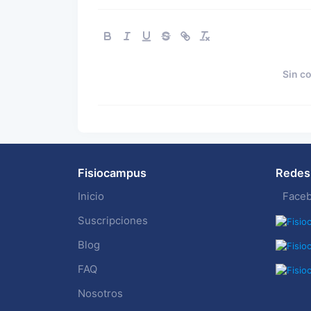
Sin c
Fisiocampus
Redes 
Inicio
Face
Suscripciones
Blog
FAQ
Nosotros