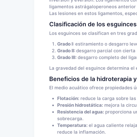
inversión y eversión. Los ligamentos col
ligamentos astrágaloperoneos anterior y
Las lesiones en estos ligamentos, espec
Clasificación de los esguinces 
Los esguinces se clasifican en tres grad
Grado I:
estiramiento o desgarro leve 
Grado II:
desgarro parcial con cierta
Grado III:
desgarro completo del ligam
La gravedad del esguince determina el 
Beneficios de la hidroterapia y
El medio acuático ofrece propiedades úni
Flotación:
reduce la carga sobre las 
Presión hidrostática:
mejora la circu
Resistencia del agua:
proporciona un
sobrecarga.
Temperatura:
el agua caliente relaja
reduce la inflamación.