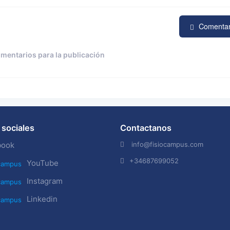
Comenta
omentarios para la publicación
sociales
Contactanos
info@fisiocampus.com
book
+34687699052
YouTube
Instagram
Linkedin