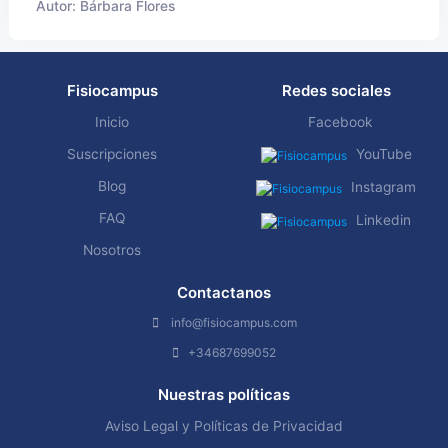
Autor: Bárbara Flores
Fisiocampus
Redes sociales
Inicio
Facebook
Suscripciones
YouTube
Blog
Instagram
FAQ
Linkedin
Nosotros
Contactanos
info@fisiocampus.com
+34687699052
Nuestras políticas
Aviso Legal y Políticas de Privacidad