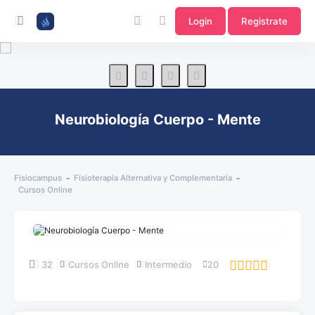
Login
Registrate
Neurobiología Cuerpo - Mente
Fisiocampus
Fisioterapia Alternativa y Complementaria
Cursos Online
32
Cursos Online
Intermedio
20