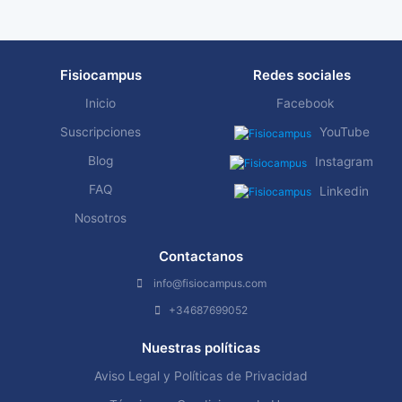
Fisiocampus
Redes sociales
Inicio
Facebook
Suscripciones
YouTube
Blog
Instagram
FAQ
Linkedin
Nosotros
Contactanos
info@fisiocampus.com
+34687699052
Nuestras políticas
Aviso Legal y Políticas de Privacidad