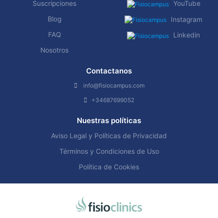
Suscripciones
YouTube
Blog
Instagram
FAQ
Linkedin
Nosotros
Contactanos
info@fisiocampus.com
+34687699052
Nuestras políticas
Aviso Legal y Políticas de Privacidad
Términos y Condiciones de Uso
Política de Cookies