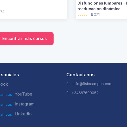
Disfunciones lumbares - 
reeducación dinámica
72
271
Encontrar más cursos
sociales
Contactanos
info@fisiocampus.com
book
+34687699052
YouTube
Instagram
Linkedin