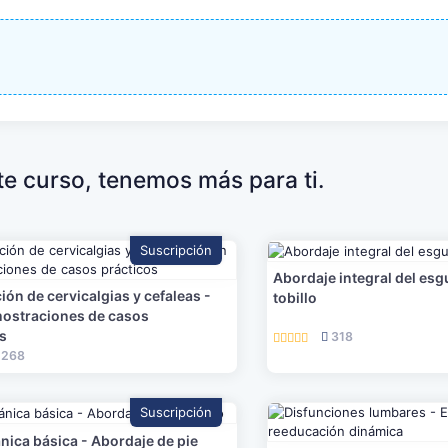
ste curso, tenemos más para ti.
Suscripción
Abordaje integral del esg
ión de cervicalgias y cefaleas -
tobillo
ostraciones de casos
os
318
268
Suscripción
ica básica - Abordaje de pie