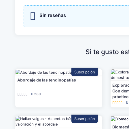
Sin reseñas
Si te gusto e
Suscripción
Abordaje de las tendinopatías
Explorac
Con dem
280
práctic
Suscripción
Biomecán