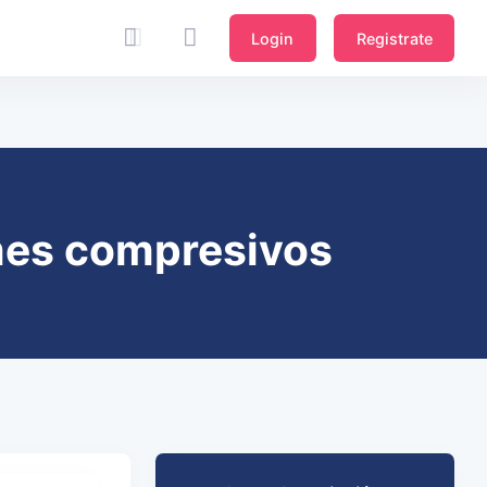
Login
Registrate
omes compresivos