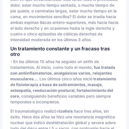
dolor, estar mucho tiempo sentada, o mucho tiempo de
pie quieta, o caminatas largas, estar mucho tiempo en la
cama, en movimientos sencillos? El dolor se irradia hacia
ambas espinas iliacas antero-superiores, más hacia hacia
el lado derecho y en ocasiones hasta la ingle derecha y
cuatro o cinco episodios de ciáticas derechas de
intensidad moderada en los últimos 3 años.
Un tratamiento constante y un fracaso tras
otro
- En los últimos 10 años ha seguido un sinfín de
tratamientos. Al inicio, como todo el mundo,
fue tratada
con antiinflamatorios, analgésicos varios, relajantes
musculares...
. Los últimos cinco años inició
tratamiento
de fisioterapia a base de estiramientos, masaje,
osteopatía, reeducación postural, fortalecimiento del
core
, consiguiendo beneficios variables pero siempre
temporales e incompletos.
El traumatológico realizó
rizolisis
hace tres años, sin
éxito. Hace dos años se hizo una resonancia magnética
nuclear que indicó deshidratación global y severa sobre
todo del disco entre L5 y sacro, con protrusión hacia el