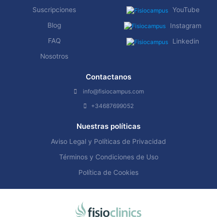
Suscripciones
YouTube
Blog
Instagram
FAQ
Linkedin
Nosotros
Contactanos
info@fisiocampus.com
+34687699052
Nuestras políticas
Aviso Legal y Políticas de Privacidad
Términos y Condiciones de Uso
Política de Cookies