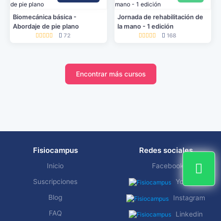
Biomecánica básica -
Jornada de rehabilitación de
Abordaje de pie plano
la mano - 1 edición
72
168
Encontrar más cursos
Fisiocampus
Redes sociales
Inicio
Facebook
Suscripciones
YouTube
Blog
Instagram
FAQ
Linkedin