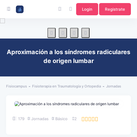
Login
Registrate
Aproximación a los síndromes radiculares
de origen lumbar
Fisiocampus
Fisioterapia en Traumatología y Ortopedia
Jornadas
179
Jornadas
Básico
2