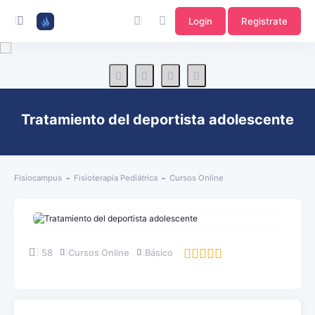
Login
Registrate
Tratamiento del deportista adolescente
Fisiocampus
Fisioterapia Pediátrica
Cursos Online
58
Cursos Online
Básico