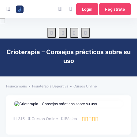
Login
Registrate
Crioterapia – Consejos prácticos sobre su
uso
Fisiocampus
Fisioterapia Deportiva
Cursos Online
315
Cursos Online
Básico