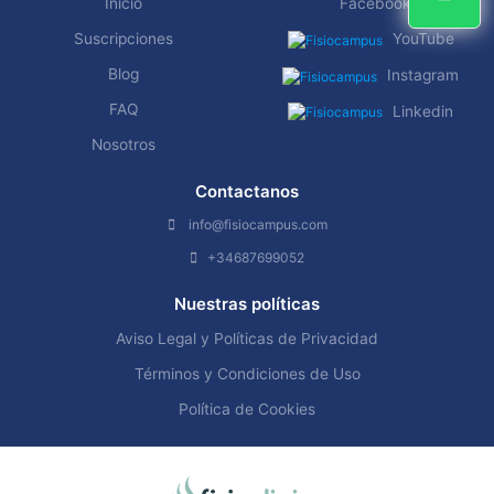
Inicio
Facebook
Suscripciones
YouTube
Blog
Instagram
FAQ
Linkedin
Nosotros
Contactanos
info@fisiocampus.com
+34687699052
Nuestras políticas
Aviso Legal y Políticas de Privacidad
Términos y Condiciones de Uso
Política de Cookies