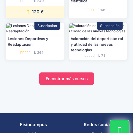
249
científica
149
120 €
Suscripción
Suscripción
Lesiones Deportivas y
Valoración del deportista: rol
Readaptación
y utilidad de las nuevas
tecnologías
264
73
Encontrar más cursos
Fisiocampus
Redes sociales