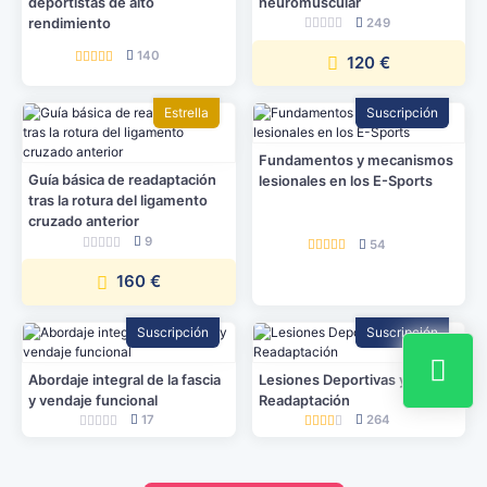
deportistas de alto
neuromuscular
249
rendimiento
140
120 €
Estrella
Suscripción
Fundamentos y mecanismos
Guía básica de readaptación
lesionales en los E-Sports
tras la rotura del ligamento
cruzado anterior
9
54
160 €
Suscripción
Suscripción
Abordaje integral de la fascia
Lesiones Deportivas y
y vendaje funcional
Readaptación
17
264