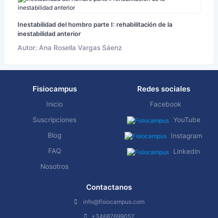
Inestabilidad del hombro parte I: rehabilitación de la
inestabilidad anterior
Autor: Ana Rosella Vargas Sáenz
Fisiocampus
Redes sociales
Inicio
Facebook
Suscripciones
YouTube
Blog
Instagram
FAQ
Linkedin
Nosotros
Contactanos
info@fisiocampus.com
+34687699052