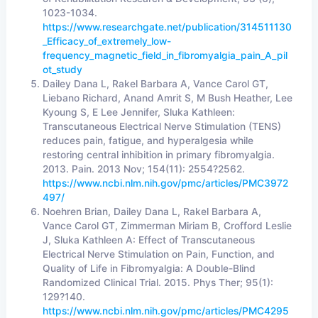
1023-1034.
https://www.researchgate.net/publication/314511130
_Efficacy_of_extremely_low-
frequency_magnetic_field_in_fibromyalgia_pain_A_pil
ot_study
Dailey Dana L, Rakel Barbara A, Vance Carol GT,
Liebano Richard, Anand Amrit S, M Bush Heather, Lee
Kyoung S, E Lee Jennifer, Sluka Kathleen:
Transcutaneous Electrical Nerve Stimulation (TENS)
reduces pain, fatigue, and hyperalgesia while
restoring central inhibition in primary fibromyalgia.
2013. Pain. 2013 Nov; 154(11): 2554?2562.
https://www.ncbi.nlm.nih.gov/pmc/articles/PMC3972
497/
Noehren Brian, Dailey Dana L, Rakel Barbara A,
Vance Carol GT, Zimmerman Miriam B, Crofford Leslie
J, Sluka Kathleen A: Effect of Transcutaneous
Electrical Nerve Stimulation on Pain, Function, and
Quality of Life in Fibromyalgia: A Double-Blind
Randomized Clinical Trial. 2015. Phys Ther; 95(1):
129?140.
https://www.ncbi.nlm.nih.gov/pmc/articles/PMC4295