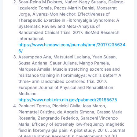
Sosa-Reina M.Dolores, Nuñez-Nagy Susana, Gallego-
Izquierdo Tomás, Pecos-Martín Daniel, Monserrat
Jorge, Álvarez-Mon Melchor: Effectiveness of
Therapeutic Exercise in Fibromyalgia Syndrome: A
Systematic Review and Meta-Analysis of
Randomized Clinical Trials. 2017. BioMed Research
International.
https://www.hindawi.com/journals/bmri/2017/235634
6/
Assumpcao Ana, Matsutani Luciana, Yuan Susan,
Sousa Adriana, Sauer Juliana, Mango Pamela,
Marques Amelia: Muscle stretching excercises and
resistance training in fibromialgya: wich is better? A
three- arm randomized controlled trial. 2017.
European Journal of Physical and Rehabilitation
Medicine.
https://www.ncbi.nlm.nih.gov/pubmed/29185675
Paolucci Teresa, Piccinini Giulia, Iosa Marco,
Piermattei Cristina, de Angelis Simona, Grasso Maria
Rossaria, Zangrando Federico, Saraceni Vincenzo
Maria: Efficacy of extremely low-frequency magnetic
field in fibromyalgia pain: A pilot study. 2016. Journal
of Rehabilitation Research & Development; 53 (6),