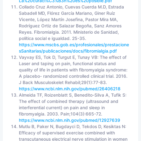
La%20curaci%C3%B3n%20es%20posible.pdf
Collado Cruz Antonio, Cuevas Cuerda M.D, Estrada
Sabadell MD, Flórez García Mariano, Giner Ruíz
Vicente, López Martín Josefina, Pastor Mira MA,
Rodríguez Ortiz de Salazar Begoña, Sanz Amores
Reyes. Fibromialgia. 2011. Ministerio de Sanidad,
política social e igualdad. 25-35.
https://www.mscbs.gob.es/profesionales/prestacione
sSanitarias/publicaciones/docs/fibromialgia.pdf
Vayvay ES, Tok D, Turgut E, Tunay VB: The effect of
Laser and taping on pain, functional status and
quality of life in patients with fibromyalgia syndrome:
A placebo- randomized controlled clinical trial. 2016.
J Back Musculoskelet Rehabil;29(1):77-83.
https://www.ncbi.nlm.nih.gov/pubmed/26406218
Almeida TF, Roizenblatt S, Benedito-Silva A, Tufik S:
The effect of combined therapy (ultrasound and
interferential current) on pain and sleep in
fibromyalgia. 2003. Pain;104(3):665-72.
https://www.ncbi.nlm.nih.gov/pubmed/12927639
Mutlu B, Paker N, Bugdayci D, Tekdos D, Kesiktas N:
Efficacy of supervised exercise combined with
transcutaneous electrical nerve stimulation in women