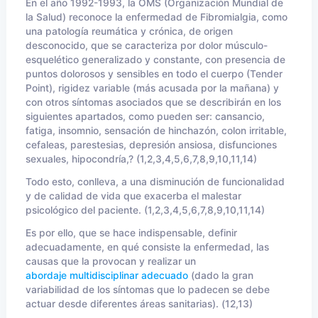
En el año 1992-1993, la OMS (Organización Mundial de
la Salud) reconoce la enfermedad de Fibromialgia, como
una patología reumática y crónica, de origen
desconocido, que se caracteriza por dolor músculo-
esquelético generalizado y constante, con presencia de
puntos dolorosos y sensibles en todo el cuerpo (Tender
Point), rigidez variable (más acusada por la mañana) y
con otros síntomas asociados que se describirán en los
siguientes apartados, como pueden ser: cansancio,
fatiga, insomnio, sensación de hinchazón, colon irritable,
cefaleas, parestesias, depresión ansiosa, disfunciones
sexuales, hipocondría,? (1,2,3,4,5,6,7,8,9,10,11,14)
Todo esto, conlleva, a una disminución de funcionalidad
y de calidad de vida que exacerba el malestar
psicológico del paciente. (1,2,3,4,5,6,7,8,9,10,11,14)
Es por ello, que se hace indispensable, definir
adecuadamente, en qué consiste la enfermedad, las
causas que la provocan y realizar un
abordaje multidisciplinar adecuado
(dado la gran
variabilidad de los síntomas que lo padecen se debe
actuar desde diferentes áreas sanitarias). (12,13)