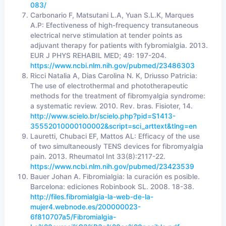
083/
Carbonario F, Matsutani L.A, Yuan S.L.K, Marques
A.P: Efectiveness of high-frequency transutaneous
electrical nerve stimulation at tender points as
adjuvant therapy for patients with fybromialgia. 2013.
EUR J PHYS REHABIL MED; 49: 197-204.
https://www.ncbi.nlm.nih.gov/pubmed/23486303
Ricci Natalia A, Dias Carolina N. K, Driusso Patricia:
The use of electrothermal and phototherapeutic
methods for the treatment of fibromyalgia syndrome:
a systematic review. 2010. Rev. bras. Fisioter, 14.
http://www.scielo.br/scielo.php?pid=S1413-
35552010000100002&script=sci_arttext&tlng=en
Lauretti, Chubaci EF, Mattos AL: Efficacy of the use
of two simultaneously TENS devices for fibromyalgia
pain. 2013. Rheumatol Int 33(8):2117-22.
https://www.ncbi.nlm.nih.gov/pubmed/23423539
Bauer Johan A. Fibromialgia: la curación es posible.
Barcelona: ediciones Robinbook SL. 2008. 18-38.
http://files.fibromialgia-la-web-de-la-
mujer4.webnode.es/200000023-
6f810707a5/Fibromialgia-