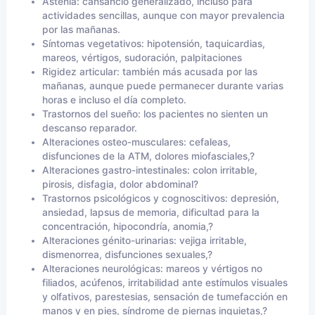
Astenia: cansancio generalizado, incluso para
actividades sencillas, aunque con mayor prevalencia
por las mañanas.
Síntomas vegetativos: hipotensión, taquicardias,
mareos, vértigos, sudoración, palpitaciones
Rigidez articular: también más acusada por las
mañanas, aunque puede permanecer durante varias
horas e incluso el día completo.
Trastornos del sueño: los pacientes no sienten un
descanso reparador.
Alteraciones osteo-musculares: cefaleas,
disfunciones de la ATM, dolores miofasciales,?
Alteraciones gastro-intestinales: colon irritable,
pirosis, disfagia, dolor abdominal?
Trastornos psicológicos y cognoscitivos: depresión,
ansiedad, lapsus de memoria, dificultad para la
concentración, hipocondría, anomia,?
Alteraciones génito-urinarias: vejiga irritable,
dismenorrea, disfunciones sexuales,?
Alteraciones neurológicas: mareos y vértigos no
filiados, acúfenos, irritabilidad ante estímulos visuales
y olfativos, parestesias, sensación de tumefacción en
manos y en pies, síndrome de piernas inquietas,?