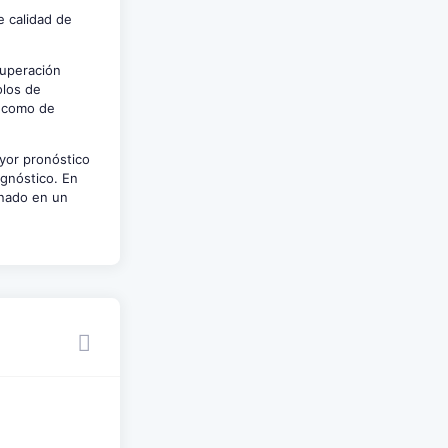
e calidad de
cuperación
olos de
, como de
yor pronóstico
agnóstico. En
onado en un