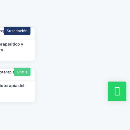
Suscripción
erapéutico y
va
Gratis
oterapia del