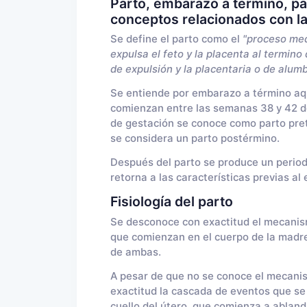
Parto, embarazo a término, pa
conceptos relacionados con la
Se define el parto como el
"proceso med
expulsa el feto y la placenta al termino 
de expulsión y la placentaria o de alum
Se entiende por embarazo a término aque
comienzan entre las semanas 38 y 42 de
de gestación se conoce como parto pre
se considera un parto postérmino.
Después del parto se produce un peri
retorna a las características previas a
Fisiología del parto
Se desconoce con exactitud el mecani
que comienzan en el cuerpo de la madre
de ambas.
A pesar de que no se conoce el mecani
exactitud la cascada de eventos que se
cuello del útero, que comienza a abland