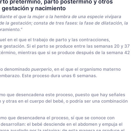
rto pretérmino, parto postérmino y otros
 gestación y nacimiento
iante el que la mujer o la hembra de una especie vivípara
de la gestación; consta de tres fases: la fase de dilatación, la
bramiento."
l en el que el trabajo de parto y las contracciones,
 gestación. Si el parto se produce entre las semanas 20 y 37
término, mientras que si se produce después de la semana 42
odo denominado
puerperio
, en el que el organismo materno
l embarazo. Este proceso dura unas 6 semanas.
smo que desencadena este proceso, puesto que hay señales
 y otras en el cuerpo del bebé, o podría ser una combinación
smo que desencadena el proceso, sí que se conoce con
 desarrollan: el bebé desciende en el abdomen y empuja el
arse ayudado por la relaxina; de esta manera se produce el