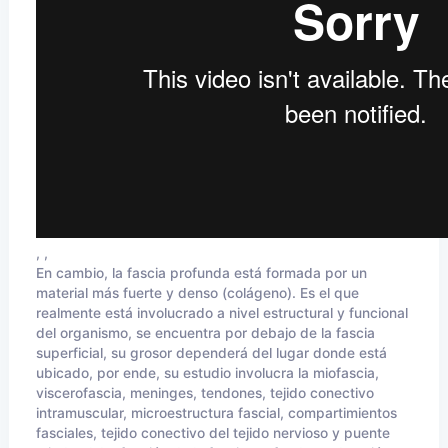
, ,
En cambio, la fascia profunda está formada por un
material más fuerte y denso (colágeno). Es el que
realmente está involucrado a nivel estructural y funcional
del organismo, se encuentra por debajo de la fascia
superficial, su grosor dependerá del lugar donde está
ubicado, por ende, su estudio involucra la miofascia,
viscerofascia, meninges, tendones, tejido conectivo
intramuscular, microestructura fascial, compartimientos
fasciales, tejido conectivo del tejido nervioso y puente