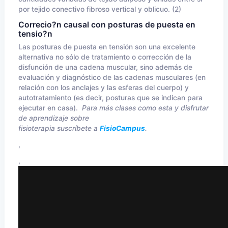
por tejido conectivo fibroso vertical y oblicuo. (2)
Correcio?n causal con posturas de puesta en
tensio?n
Las posturas de puesta en tensión son una excelente
alternativa no sólo de tratamiento o corrección de la
disfunción de una cadena muscular, sino además de
evaluación y diagnóstico de las cadenas musculares (en
relación con los anclajes y las esferas del cuerpo) y
autotratamiento (es decir, posturas que se indican para
ejecutar en casa).
Para más clases como esta y disfrutar
de aprendizaje sobre
fisioterapia suscríbete a
FisioCampus
.
,
,