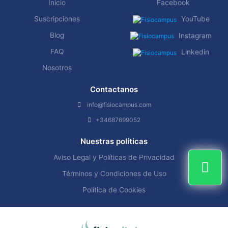
Inicio
Facebook
Suscripciones
YouTube
Blog
Instagram
FAQ
Linkedin
Nosotros
Contactanos
info@fisiocampus.com
+34687699052
Nuestras políticas
Aviso Legal y Políticas de Privacidad
Términos y Condiciones de Uso
Política de Cookies