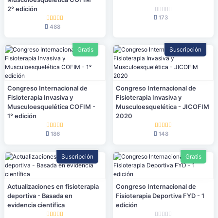
2° edición
173
488
Gratis
Suscripción
Congreso Internacional de
Congreso Internacional de
Fisioterapia Invasiva y
Fisioterapia Invasiva y
Musculoesquelética COFIM -
Musculoesquelética - JICOFIM
1° edición
2020
186
148
Suscripción
Gratis
Actualizaciones en fisioterapia
Congreso Internacional de
deportiva - Basada en
Fisioterapia Deportiva FYD - 1
evidencia científica
edición