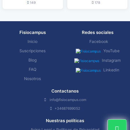
149
178
Fisiocampus
Redes sociales
Inicio
Facebook
Suscripciones
YouTube
Blog
Instagram
FAQ
Linkedin
Nosotros
Contactanos
info@fisiocampus.com
+34687699052
Nuestras políticas
Aviso Legal y Políticas de Privacidad