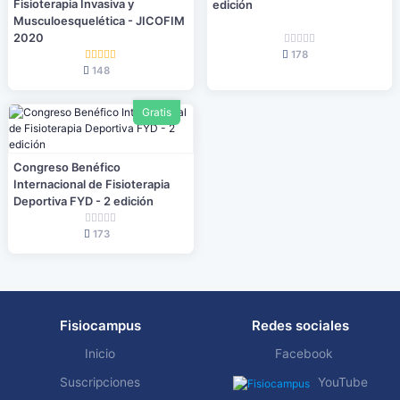
Fisioterapia Invasiva y
edición
Musculoesquelética - JICOFIM
2020
178
148
Gratis
Congreso Benéfico
Internacional de Fisioterapia
Deportiva FYD - 2 edición
173
Fisiocampus
Redes sociales
Inicio
Facebook
Suscripciones
YouTube