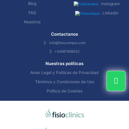
Blog
Instagram
FAQ
Linkedin
Nosotros
Contactanos
info@fisiocampus.com
+34687699052
Nuestras políticas
Aviso Legal y Políticas de Privacidad
Términos y Condiciones de Uso
Política de Cookies