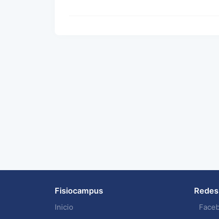
Fisiocampus
Redes 
Inicio
Face