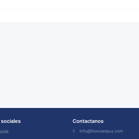
sociales
Contactanos
info@fisiocampus.com
book