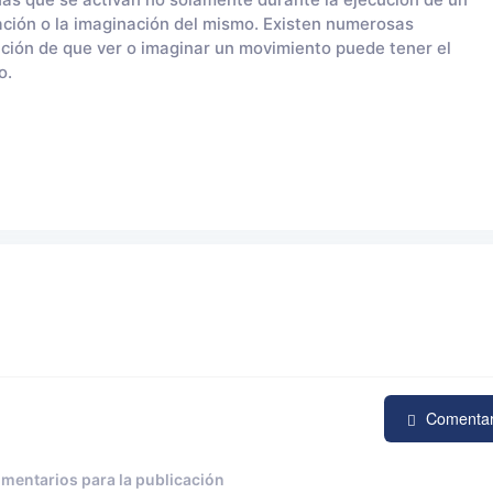
nas que se activan no solamente durante la ejecución de un
ción o la imaginación del mismo. Existen numerosas
ación de que ver o imaginar un movimiento puede tener el
o.
Comenta
omentarios para la publicación