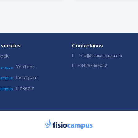
sociales
Contactanos
info@fisiocampus.com
book
+34687699052
YouTube
Instagram
Linkedin