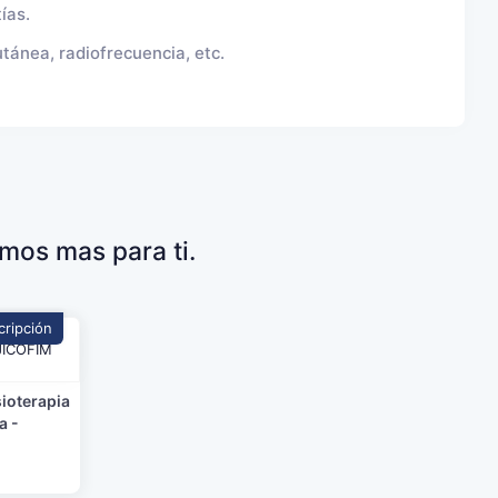
ías.
utánea, radiofrecuencia, etc.
emos mas para ti.
cripción
sioterapia
a -