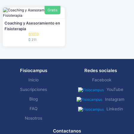
Gratis
Coaching y Asesoramiento en
Fisioterapia
211
Fisiocampus
Redes sociales
Inicio
Facebook
Suscripciones
YouTube
Blog
Instagram
FAQ
Linkedin
Nosotros
Contactanos