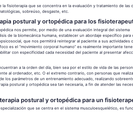
e la fisioterapia que se concentra en la evaluación y tratamiento de las
atológicas, sobreúso, desgaste, etc.
apia postural y ortopédica para los fisioterapeu
ortopédica nos permite, por medio de una evaluación integral del sistema
isis de la biomecánica humana, establecer un abordaje específico para
opsicosocial, que nos permitirá reintegrar al paciente a sus actividades d
su foco es el “movimiento corporal humano” es realmente importante tene
bilitar con especificidad cada necesidad del paciente al presentar afecc
cuentran a la orden del día, bien sea por el estilo de vida de las perso
ente al ordenador, etc. O el extremo contrario, con personas que realiz
a de los parámetros de un entrenamiento adecuado, realizando sobreen
rapia postural y ortopédica sea tan necesaria, a fin de atender las nec
erapia postural y ortopédica para un fisioterap
a especialización que se centra en el sistema musculoesquelético, es fu