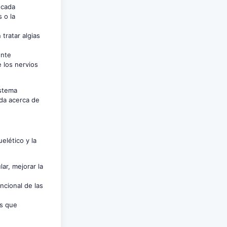
 cada
 o la
tratar algias
ente
 los nervios
istema
da acerca de
elético y la
lar, mejorar la
ncional de las
es que