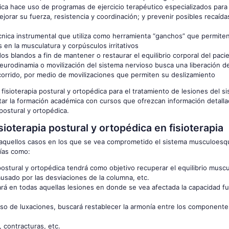
pédica hace uso de programas de ejercicio terapéutico especializados para
ejorar su fuerza, resistencia y coordinación; y prevenir posibles recaídas
técnica instrumental que utiliza como herramienta “ganchos” que permiten 
en la musculatura y corpúsculos irritativos
idos blandos a fin de mantener o restaurar el equilibrio corporal del paci
neurodinamia o movilización del sistema nervioso busca una liberación de
orrido, por medio de movilizaciones que permiten su deslizamiento
fisioterapia postural y ortopédica para el tratamiento de lesiones del s
ar la formación académica con cursos que ofrezcan información detalla
 postural y ortopédica.
sioterapia postural y ortopédica en fisioterapia
s aquellos casos en los que se vea comprometido el sistema musculoesqu
gías como:
a postural y ortopédica tendrá como objetivo recuperar el equilibrio muscu
causado por las desviaciones de la columna, etc.
ará en todas aquellas lesiones en donde se vea afectada la capacidad fu
 caso de luxaciones, buscará restablecer la armonía entre los component
 contracturas, etc.