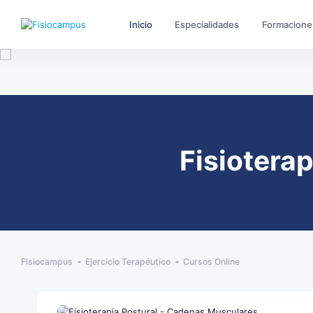
Inicio
Especialidades
Formacione
Fisiotera
Fisiocampus
Ejercicio Terapéutico
Cursos Online