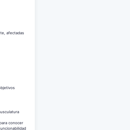
nte, afectadas
objetivos
musculatura
, para conocer
funcionabilidad