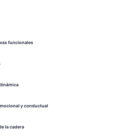
rvas funcionales
s
 dinámica
 emocional y conductual
e la cadera