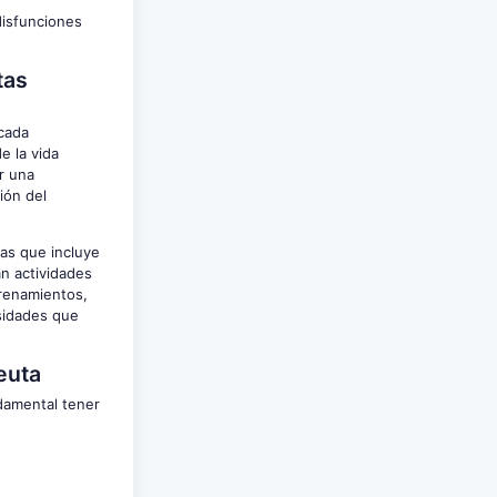
 disfunciones
tas
 cada
e la vida
r una
ión del
nas que incluye
an actividades
trenamientos,
esidades que
euta
ndamental tener