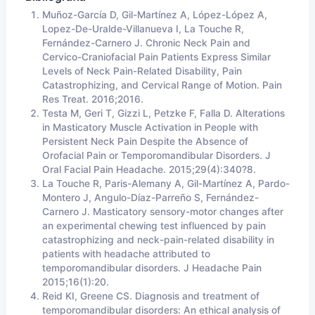
Muñoz-García D, Gil-Martínez A, López-López A,
Lopez-De-Uralde-Villanueva I, La Touche R,
Fernández-Carnero J. Chronic Neck Pain and
Cervico-Craniofacial Pain Patients Express Similar
Levels of Neck Pain-Related Disability, Pain
Catastrophizing, and Cervical Range of Motion. Pain
Res Treat. 2016;2016.
Testa M, Geri T, Gizzi L, Petzke F, Falla D. Alterations
in Masticatory Muscle Activation in People with
Persistent Neck Pain Despite the Absence of
Orofacial Pain or Temporomandibular Disorders. J
Oral Facial Pain Headache. 2015;29(4):340?8.
La Touche R, Paris-Alemany A, Gil-Martínez A, Pardo-
Montero J, Angulo-Díaz-Parreño S, Fernández-
Carnero J. Masticatory sensory-motor changes after
an experimental chewing test influenced by pain
catastrophizing and neck-pain-related disability in
patients with headache attributed to
temporomandibular disorders. J Headache Pain
2015;16(1):20.
Reid KI, Greene CS. Diagnosis and treatment of
temporomandibular disorders: An ethical analysis of