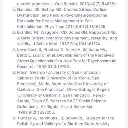
current practices. J Oral Rehabil. 2013;40(7):546?61.
Hannibal KE, Bishop MD. Chronic Stress, Cortisol
Dysfunction, and Pain: A Psychoneuroendocrine
Rationale for Stress Management in Pain
Rehabilitation. Phys Ther. 2014;94(12):1816?25.
Brantley PJ, Waggoner CD, Jones GN, Rappaport NB.
A Daily Stress Inventory: development, reliability, and
validity. J Behav Med. 1987 Feb;10(1):61?74.
Levenstein S, Prantera C, Varvo V, Scribano ML,
Berto E, Luzi C, et al. Development of the Perceived
Stress Questionnaire?: a New Tool for Psychosomatic
Research. 1993;31(I):19?32.
Marin, Gerardo (University of San Francisco),
Sabogal, Fabio (University of California, San
Francisco), Marin, Barbara VanOss (University of
California, San Francisco), Otero-Sabogal, Regina
(University of California, San Francisco), Perez-
Stable, Eliseo SF. from the SAGE Social Science
Collections . All Rights. Hisp J Behav Sci
1991;9(2):183?205.
Tluczek A, Henriques JB, Brown RL. Support for the
Reliability and Validity of a Six-Item State Anxiety