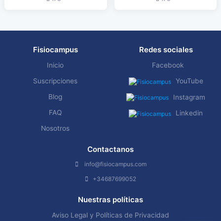
Fisiocampus
Redes sociales
Inicio
Facebook
Suscripciones
YouTube
Blog
Instagram
FAQ
Linkedin
Nosotros
Contactanos
info@fisiocampus.com
+34687699052
Nuestras políticas
Aviso Legal y Políticas de Privacidad