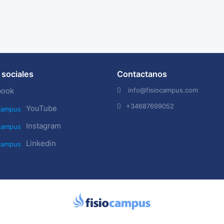
sociales
Contactanos
info@fisiocampus.com
book
+34687699052
YouTube
Instagram
Linkedin