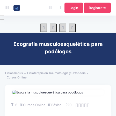
Login
Registrate
Ecografía musculoesquelética para
podólogos
Fisiocampus
Fisioterapia en Traumatología y Ortopedia
Cursos Online
6
Cursos Online
Básico
20