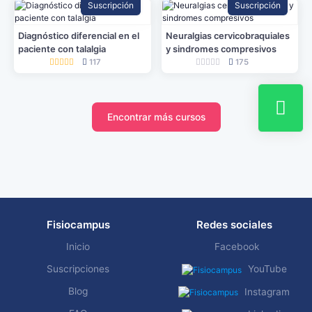
Suscripción
Suscripción
Diagnóstico diferencial en el
Neuralgias cervicobraquiales
paciente con talalgia
y sindromes compresivos
117
175
Encontrar más cursos
Fisiocampus
Redes sociales
Inicio
Facebook
Suscripciones
YouTube
Blog
Instagram