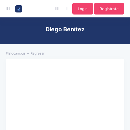
Login
Registrate
Diego Benítez
Fisiocampus
Regresar