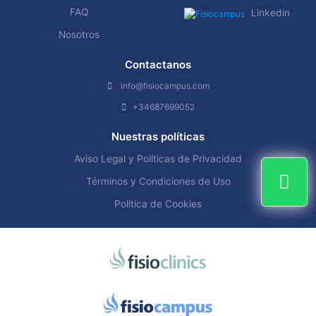
FAQ
Linkedin
Nosotros
Contactanos
info@fisiocampus.com
+34687699052
Nuestras políticas
Aviso Legal y Políticas de Privacidad
Términos y Condiciones de Uso
Política de Cookies