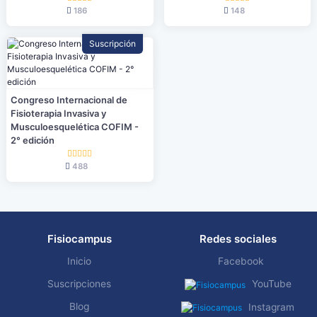
186
148
Suscripción
Congreso Internacional de
Fisioterapia Invasiva y
Musculoesquelética COFIM -
2° edición
488
Fisiocampus
Redes sociales
Inicio
Facebook
Suscripciones
YouTube
Blog
Instagram